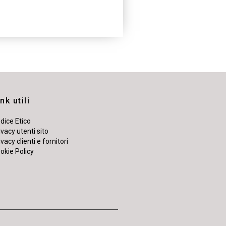
nk utili
dice Etico
ivacy utenti sito
ivacy clienti e fornitori
okie Policy