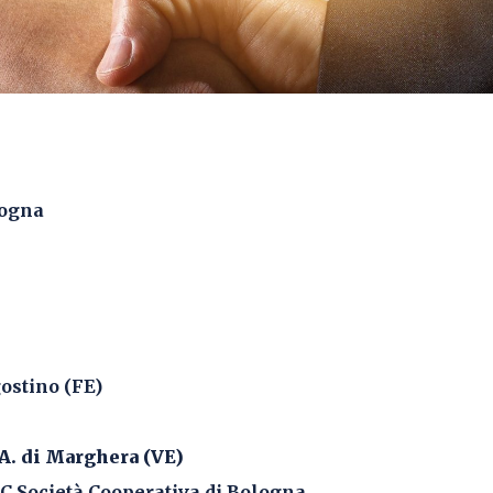
logna
ostino (FE)
 di Marghera (VE)
ocietà Cooperativa di Bologna