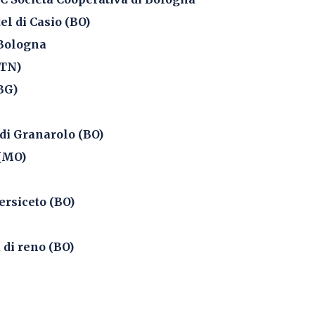
el di Casio (BO)
Bologna
(TN)
BG)
i Granarolo (BO)
(MO)
rsiceto (BO)
di reno (BO)