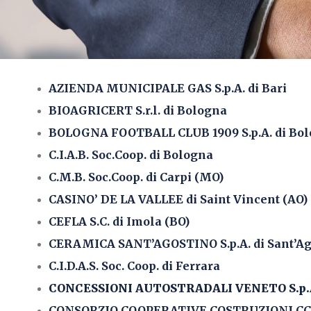
AZIENDA MUNICIPALE GAS S.p.A. di Bari
BIOAGRICERT S.r.l. di Bologna
BOLOGNA FOOTBALL CLUB 1909 S.p.A. di Bo
C.I.A.B. Soc.Coop. di Bologna
C.M.B. Soc.Coop. di Carpi (MO)
CASINO’ DE LA VALLEE di Saint Vincent (AO)
CEFLA S.C. di Imola (BO)
CERAMICA SANT’AGOSTINO S.p.A. di Sant’Ag
C.I.D.A.S. Soc. Coop. di Ferrara
CONCESSIONI AUTOSTRADALI VENETO S.p.A.
CONSORZIO COOPERATIVE COSTRUZIONI CCC S