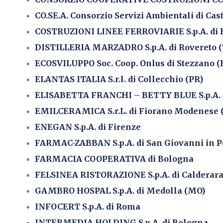
CO.SE.A. Consorzio Servizi Ambientali di Cast
COSTRUZIONI LINEE FERROVIARIE S.p.A. di 
DISTILLERIA MARZADRO S.p.A. di Rovereto 
ECOSVILUPPO Soc. Coop. Onlus di Stezzano (
ELANTAS ITALIA S.r.l. di Collecchio (PR)
ELISABETTA FRANCHI – BETTY BLUE S.p.A. d
EMILCERAMICA S.r.L. di Fiorano Modenese 
ENEGAN S.p.A. di Firenze
FARMAC-ZABBAN S.p.A. di San Giovanni in Pe
FARMACIA COOPERATIVA di Bologna
FELSINEA RISTORAZIONE S.p.A. di Calderara 
GAMBRO HOSPAL S.p.A. di Medolla (MO)
INFOCERT S.p.A. di Roma
INTERMEDIA HOLDING S.p.A. di Bologna