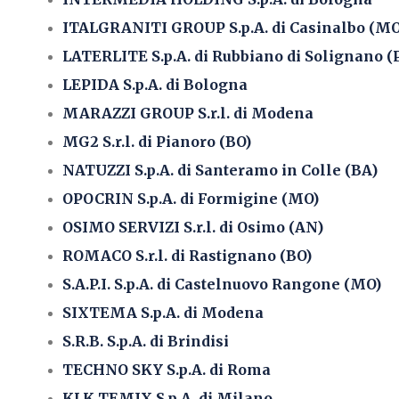
ITALGRANITI GROUP S.p.A. di Casinalbo (MO
LATERLITE S.p.A. di Rubbiano di Solignano (
LEPIDA S.p.A. di Bologna
MARAZZI GROUP S.r.l. di Modena
MG2 S.r.l. di Pianoro (BO)
NATUZZI S.p.A. di Santeramo in Colle (BA)
OPOCRIN S.p.A. di Formigine (MO)
OSIMO SERVIZI S.r.l. di Osimo (AN)
ROMACO S.r.l. di Rastignano (BO)
S.A.P.I. S.p.A. di Castelnuovo Rangone (MO)
SIXTEMA S.p.A. di Modena
S.R.B. S.p.A. di Brindisi
TECHNO SKY S.p.A. di Roma
KLK TEMIX S.p.A. di Milano